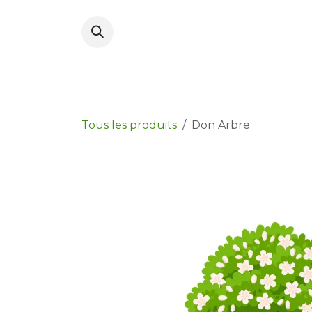
Se rendre au contenu
Accueil
Nos Actions
Soutenir notre 
Tous les produits
Don Arbre